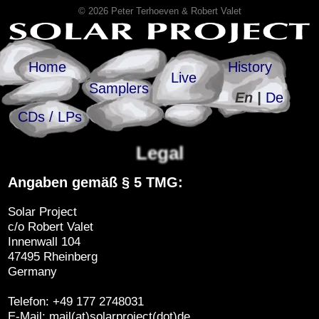
© 2026 Peter Terhoeven & Robert Valet
Home
History
Live
Samplers
En |
De
CDs / LPs
Legal
Angaben gemäß § 5 TMG:
Solar Project
c/o Robert Valet
Innenwall 104
47495 Rheinberg
Germany
Telefon: +49 177 2748031
E-Mail: mail(at)solarproject(dot)de