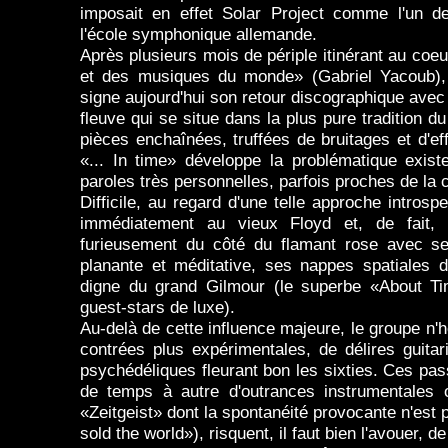
imposait en effet Solar Project comme l'un d
l'école symphonique allemande.
Après plusieurs mois de périple itinérant au co
et des musiques du monde» (Gabriel Yacoub),
signe aujourd'hui son retour discographique ave
fleuve qui se situe dans la plus pure tradition
pièces enchaînées, truffées de bruitages et d'ef
«... In time» développe la problématique exist
paroles très personnelles, parfois proches de la
Difficile, au regard d'une telle approche intro
immédiatement au vieux Floyd et, de fait,
furieusement du côté du flamant rose avec se
planante et méditative, ses nappes spatiales d
digne du grand Gilmour (le superbe «About Tim
guest-stars de luxe).
Au-delà de cette influence majeure, le groupe n'h
contrées plus expérimentales, de délires guita
psychédéliques fleurant bon les sixties. Ces pa
de temps à autre d'outrances instrumentales 
«Zeitgeist» dont la spontanéité provocante n'es
sold the world»), risquent, il faut bien l'avouer, 