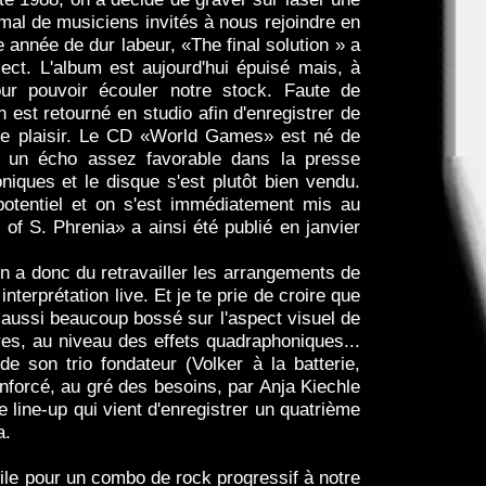
 mal de musiciens invités à nous rejoindre en
 année de dur labeur, «The final solution » a
ect. L'album est aujourd'hui épuisé mais, à
our pouvoir écouler notre stock. Faute de
n est retourné en studio afin d'enregistrer de
ire plaisir. Le CD «World Games» est né de
é un écho assez favorable dans la presse
iques et le disque s'est plutôt bien vendu.
otentiel et on s'est immédiatement mis au
of S. Phrenia» a ainsi été publié en janvier
n a donc du retravailler les arrangements de
terprétation live. Et je te prie de croire que
 a aussi beaucoup bossé sur l'aspect visuel de
res, au niveau des effets quadraphoniques...
e son trio fondateur (Volker à la batterie,
nforcé, au gré des besoins, par Anja Kiechle
 line-up qui vient d'enregistrer un quatrième
a.
cile pour un combo de rock progressif à notre