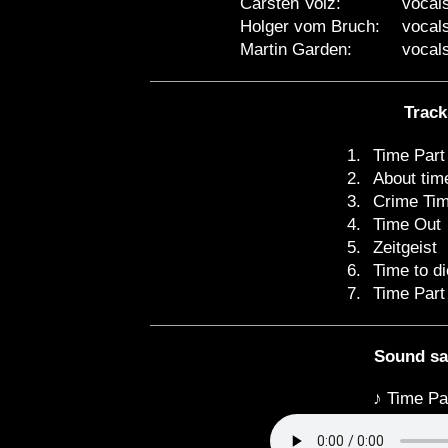
Carsten Volz:
vocal
Holger vom Bruch:
vocal
Martin Garden:
vocal
Track
1.
Time Part 
2.
About tim
3.
Crime Ti
4.
Time Out
5.
Zeitgeist
6.
Time to di
7.
Time Part 
Sound s
♪ Time Par