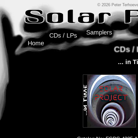
© 2026 Peter Terhoeve
Samplers
CDs / LPs
Home
CDs /
... in 