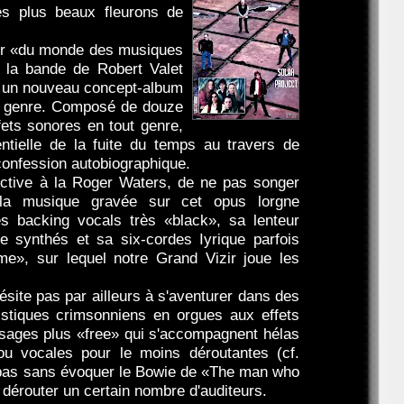
es plus beaux fleurons de
eur «du monde des musiques
 la bande de Robert Valet
c un nouveau concept-album
 du genre. Composé de douze
fets sonores en tout genre,
entielle de la fuite du temps au travers de
 confession autobiographique.
spective à la Roger Waters, de ne pas songer
 la musique gravée sur cet opus lorgne
s backing vocals très «black», sa lenteur
e synthés et sa six-cordes Iyrique parfois
e», sur lequel notre Grand Vizir joue les
ésite pas par ailleurs à s'aventurer dans des
ristiques crimsonniens en orgues aux effets
ssages plus «free» qui s'accompagnent hélas
ou vocales pour le moins déroutantes (cf.
t pas sans évoquer le Bowie de «The man who
de dérouter un certain nombre d'auditeurs.