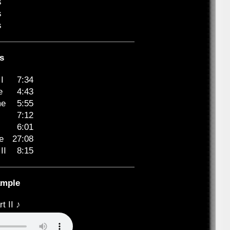
s
s
s
s
I
7:34
e
4:43
me
5:55
7:12
6:01
e
27:08
II
8:15
ample
t II ♪