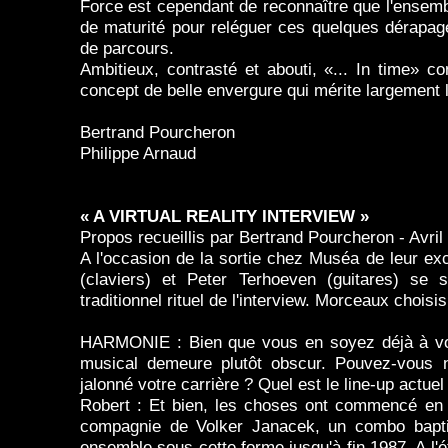
Force est cependant de reconnaître que l'ensemb
de maturité pour reléguer ces quelques dérapag
de parcours.
Ambitieux, contrasté et abouti, «... In time» c
concept de belle envergure qui mérite largement l
Bertrand Pourcheron
Philippe Arnaud
« A VIRTUAL REALITY INTERVIEW »
Propos recueillis par Bertrand Pourcheron - Avril
A l'occasion de la sortie chez Muséa de leur ex
(claviers) et Peter Terhoeven (guitares) se
traditionnel rituel de l'interview. Morceaux choisis
HARMONIE : Bien que vous en soyez déjà à vot
musical demeure plutôt obscur. Pouvez-vous n
jalonné votre carrière ? Quel est le line-up actue
Robert : Et bien, les choses ont commencé en 
compagnie de Volker Janacek, un combo bapti
ensemble sous cette forme jusqu'à fin 1987. A l'