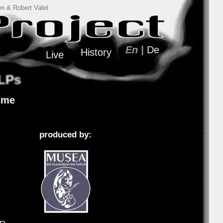
n & Robert Valet
En |
De
History
Live
 LPs
Time
produced by: