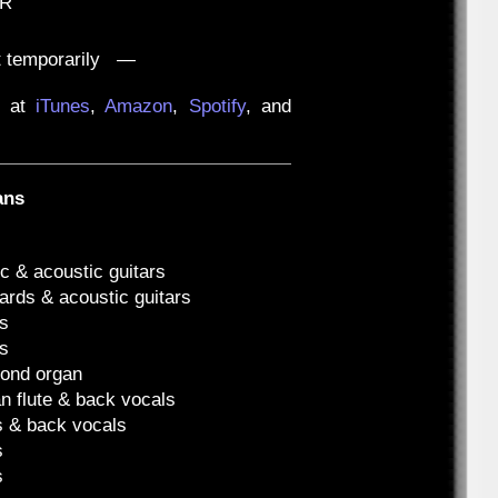
AR
 temporarily —
e at
iTunes
,
Amazon
,
Spotify
, and
ans
s
ic & acoustic guitars
ards & acoustic guitars
s
s
ond organ
n flute & back vocals
s & back vocals
s
s