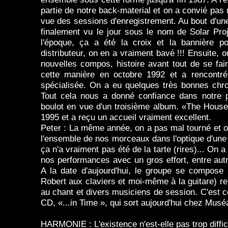
partie de notre back-material et on a convié pas
vue des sessions d'enregistrement. Au bout d'une
finalement vu le jour sous le nom de Solar Proj
l'époque, ça a été la croix et la bannière p
distributeur, on en a vraiment bavé !!! Ensuite, o
nouvelles compos, histoire avant tout de se fa
cette manière en octobre 1992 et a rencontr
spécialisée. On a eu quelques très bonnes chron
Tout cela nous a donné confiance dans notre p
boulot en vue d'un troisième album. «The House 
1995 et a reçu un accueil vraiment excellent.
Peter : La même année, on a pas mal tourné et o
l'ensemble de nos morceaux dans l'optique d'une in
ça n'a vraiment pas été de la tarte (rires)... On
nos performances avec un gros effort, entre aut
A la date d'aujourd'hui, le groupe se compose d
Robert aux claviers et moi-même à la guitare) re
au chant et divers musiciens de session. C'est ce
CD, «...in Time », qui sort aujourd'hui chez Musé
HARMONIE : L'existence n'est-elle pas trop diffi