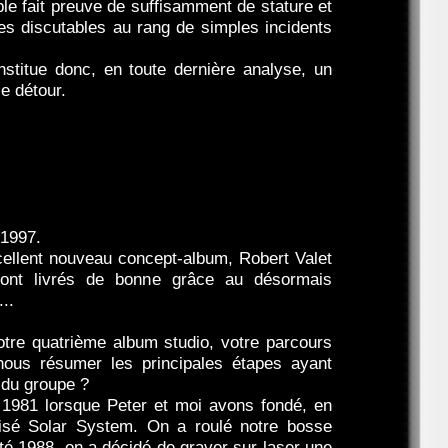
le fait preuve de suffisamment de stature et
es discutables au rang de simples incidents
onstitue donc, en toute dernière analyse, un
e détour.
 1997.
cellent nouveau concept-album, Robert Valet
 sont livrés de bonne grâce au désormais
...
re quatrième album studio, votre parcours
ous résumer les principales étapes ayant
l du groupe ?
1981 lorsque Peter et moi avons fondé, en
sé Solar System. On a roulé notre bosse
été 1988, on a décidé de graver sur laser une