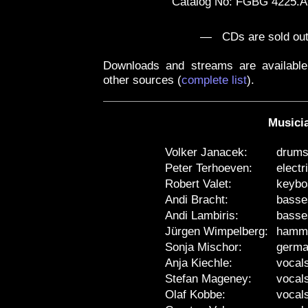
Catalog No: FGBG 4225.
— CDs are sold out
Downloads and streams are availabl
other sources
(
complete list
)
.
Musici
Volker Janacek:
drum
Peter Terhoeven:
electr
Robert Valet:
keybo
Andi Bracht:
basse
Andi Lambiris:
basse
Jürgen Wimpelberg:
hamm
Sonja Mischor:
germa
Anja Kiechle:
vocal
Stefan Mageney:
vocal
Olaf Kobbe:
vocal