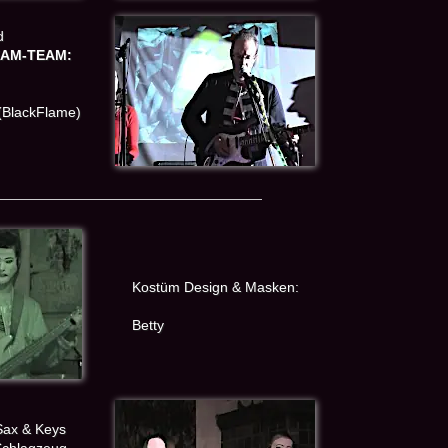
d
AM-TEAM:
(BlackFlame)
Kostüm Design & Masken:
Betty
Sax & Keys