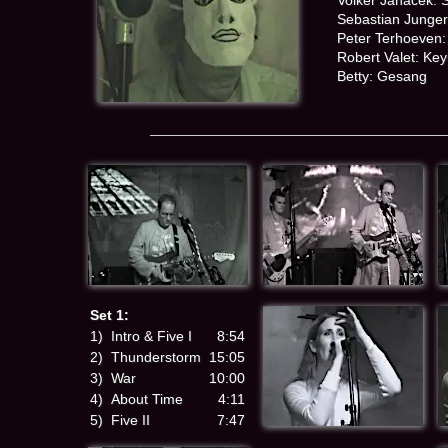
Volker Janacek: 
Sebastian Junge
Peter Terhoeven: 
Robert Valet: Ke
Betty: Gesang
Set 1:
1)
Intro & Five I
8:54
2)
Thunderstorm
15:05
3)
War
10:00
4)
About Time
4:11
5)
Five II
7:47