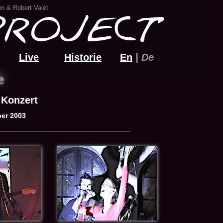
n & Robert Valet
Live
Historie
En
| De
e
 Konzert
ber 2003