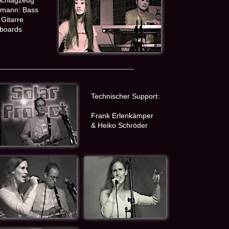
Schlagzeug
rmann: Bass
Gitarre
yboards
Technischer Support:
Frank Erlenkämper
& Heiko Schröder