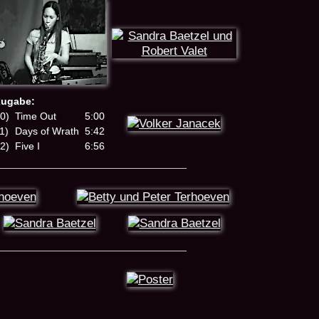
Zugabe:
0)
Time Out
5:00
1)
Days of Wrath
5:42
2)
Five I
6:56