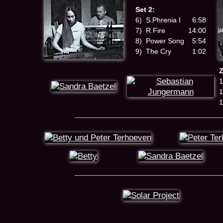
Set 2:
6)
S.Phrenia I
6:58
7)
R.Fire
14:00
8)
Power Song
5:54
9)
The Cry
1:02
1
1
1