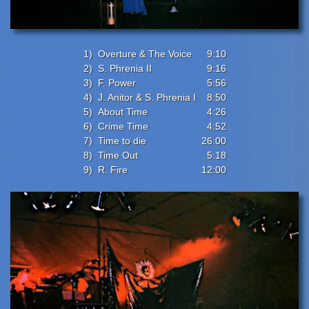
1)
Overture & The Voice
9:10
2)
S. Phrenia II
9:16
3)
F. Power
5:56
4)
J. Anitor & S. Phrenia I
8:50
5)
About Time
4:26
6)
Crime Time
4:52
7)
Time to die
26:00
8)
Time Out
5:18
9)
R. Fire
12:00