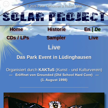
© 2026 Peter Terhoeven & Robert Valet
Home
Historie
En
| De
CDs / LPs
Sampler
Live
Live
Das Park Event in Lüdinghausen
Organisiert durch
KAKTuS
(Kunst - und Kulturverein)
— Eröffnet von
Grounded
(Old School Hard Core) —
(1. August 1998)