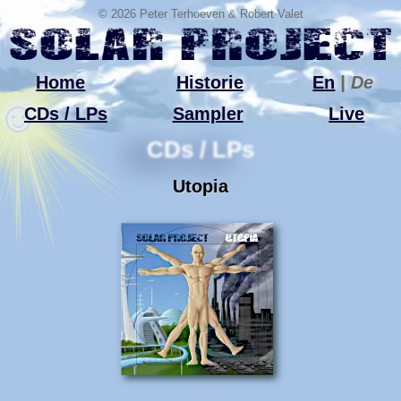
© 2026 Peter Terhoeven & Robert Valet
Home
Historie
En
| De
CDs / LPs
Sampler
Live
CDs / LPs
Utopia