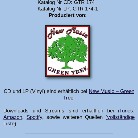
Katalog Nr CD: GTR 174
Katalog Nr LP: GTR 174-1
Produziert von:
CD und LP (Vinyl) sind erhältlich bei
New Music – Green
Tree
.
Downloads und Streams sind erhältlich bei
iTunes
,
Amazon
,
Spotify
, sowie weiteren Quellen
(
vollständige
Liste
)
.