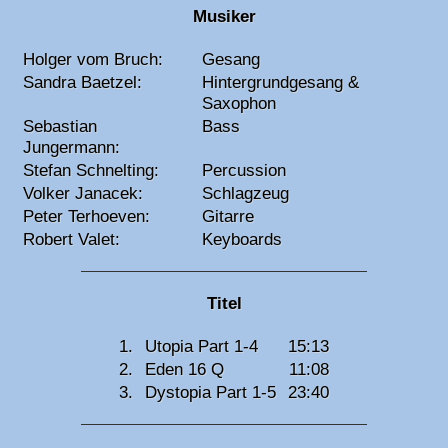
Musiker
Holger vom Bruch:
Gesang
Sandra Baetzel:
Hintergrundgesang &
Saxophon
Sebastian
Bass
Jungermann:
Stefan Schnelting:
Percussion
Volker Janacek:
Schlagzeug
Peter Terhoeven:
Gitarre
Robert Valet:
Keyboards
Titel
1.
Utopia Part 1-4
15:13
2.
Eden 16 Q
11:08
3.
Dystopia Part 1-5
23:40