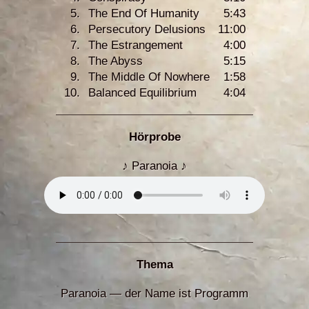
5.
The End Of Humanity
5:43
6.
Persecutory Delusions
11:00
7.
The Estrangement
4:00
8.
The Abyss
5:15
9.
The Middle Of Nowhere
1:58
10.
Balanced Equilibrium
4:04
Hörprobe
♪ Paranoia ♪
Thema
Paranoia — der Name ist Programm