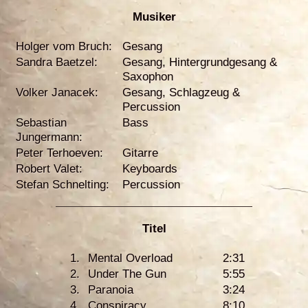
Musiker
Holger vom Bruch:
Gesang
Sandra Baetzel:
Gesang, Hintergrundgesang &
Saxophon
Volker Janacek:
Gesang, Schlagzeug &
Percussion
Sebastian
Bass
Jungermann:
Peter Terhoeven:
Gitarre
Robert Valet:
Keyboards
Stefan Schnelting:
Percussion
Titel
1.
Mental Overload
2:31
2.
Under The Gun
5:55
3.
Paranoia
3:24
4.
Conspiracy
8:10