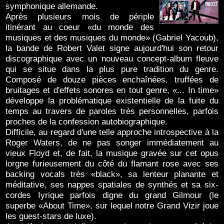
symphonique allemande.
Après plusieurs mois de périple
itinérant au coeur «du monde des
musiques et des musiques du monde» (Gabriel Yacoub),
la bande de Robert Valet signe aujourd'hui son retour
discographique avec un nouveau concept-album fleuve
qui se situe dans la plus pure tradition du genre.
Composé de douze pièces enchaînées, truffées de
bruitages et d'effets sonores en tout genre, «... In time»
développe la problématique existentielle de la fuite du
temps au travers de paroles très personnelles, parfois
proches de la confession autobiographique.
Difficile, au regard d'une telle approche introspective à la
Roger Waters, de ne pas songer immédiatement au
vieux Floyd et, de fait, la musique gravée sur cet opus
lorgne furieusement du côté du flamant rose avec ses
backing vocals très «black», sa lenteur planante et
méditative, ses nappes spatiales de synthés et sa six-
cordes Iyrique parfois digne du grand Gilmour (le
superbe «About Time», sur lequel notre Grand Vizir joue
les guest-stars de luxe).