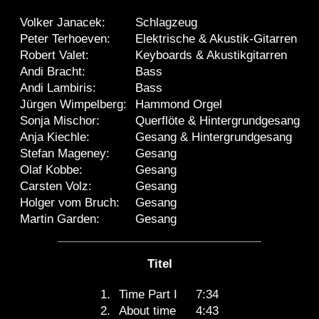
Volker Janacek:
Schlagzeug
Peter Terhoeven:
Elektrische & Akustik-Gitarren
Robert Valet:
Keyboards & Akustikgitarren
Andi Bracht:
Bass
Andi Lambiris:
Bass
Jürgen Wimpelberg:
Hammond Orgel
Sonja Mischor:
Querflöte & Hintergrundgesang
Anja Kiechle:
Gesang & Hintergrundgesang
Stefan Mageney:
Gesang
Olaf Kobbe:
Gesang
Carsten Volz:
Gesang
Holger vom Bruch:
Gesang
Martin Garden:
Gesang
Titel
1.
Time Part I
7:34
2.
About time
4:43