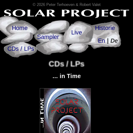
© 2026 Peter Terhoeven & Robert Valet
Home
Historie
Live
Sampler
En
| De
CDs / LPs
CDs / LPs
... in Time