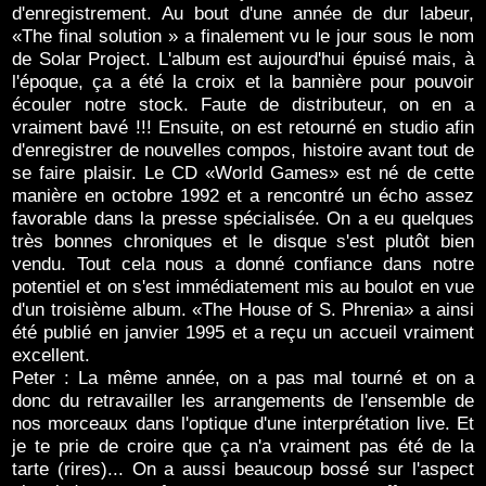
d'enregistrement. Au bout d'une année de dur labeur,
«The final solution » a finalement vu le jour sous le nom
de Solar Project. L'album est aujourd'hui épuisé mais, à
l'époque, ça a été la croix et la bannière pour pouvoir
écouler notre stock. Faute de distributeur, on en a
vraiment bavé !!! Ensuite, on est retourné en studio afin
d'enregistrer de nouvelles compos, histoire avant tout de
se faire plaisir. Le CD «World Games» est né de cette
manière en octobre 1992 et a rencontré un écho assez
favorable dans la presse spécialisée. On a eu quelques
très bonnes chroniques et le disque s'est plutôt bien
vendu. Tout cela nous a donné confiance dans notre
potentiel et on s'est immédiatement mis au boulot en vue
d'un troisième album. «The House of S. Phrenia» a ainsi
été publié en janvier 1995 et a reçu un accueil vraiment
excellent.
Peter : La même année, on a pas mal tourné et on a
donc du retravailler les arrangements de l'ensemble de
nos morceaux dans l'optique d'une interprétation live. Et
je te prie de croire que ça n'a vraiment pas été de la
tarte (rires)... On a aussi beaucoup bossé sur l'aspect