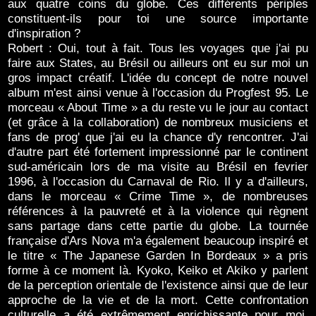
aux quatre coins du globe. Ces différents périples
constituent-ils pour toi une source importante
d'inspiration ?
Robert : Oui, tout à fait. Tous les voyages que j'ai pu
faire aux States, au Brésil ou ailleurs ont eu sur moi un
gros impact créatif. L'idée du concept de notre nouvel
album m'est ainsi venue à l'occasion du Progfest 95. Le
morceau « About Time » a du reste vu le jour au contact
(et grâce à la collaboration) de nombreux musiciens et
fans de prog' que j'ai eu la chance d'y rencontrer. J'ai
d'autre part été fortement impressionné par le continent
sud-américain lors de ma visite au Brésil en fevrier
1996, à l'occasion du Carnaval de Rio. Il y a d'ailleurs,
dans le morceau « Crime Time », de nombreuses
références à la pauvreté et à la violence qui règnent
sans partage dans cette partie du globe. La tournée
française d'Ars Nova m'a également beaucoup inspiré et
le titre « The Japanese Garden In Bordeaux » a pris
forme à ce moment là. Kyoko, Keiko et Akiko y parlent
de la perception orientale de l'existence ainsi que de leur
approche de la vie et de la mort. Cette confrontation
culturelle a été extrêmement enrichissante pour moi.